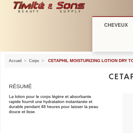
A
C
C
Conn
CHEVEUX
add_circle_outline
Vou
Nom
CETAPHIL MOISTURIZING LOTION DRY T
Accueil
Corps
CETA
RÉSUMÉ
La lotion pour le corps légère et absorbante
rapide fournit une hydratation instantanée et
durable pendant 48 heures pour laisser la peau
douce et lisse.