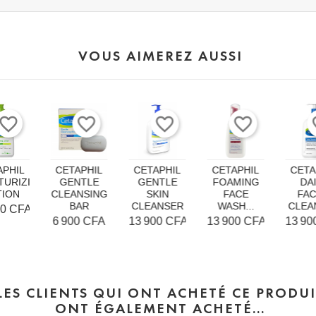
VOUS AIMEREZ AUSSI
avorite_border
favorite_border
favorite_border
favorite_border
fav
APHIL
CETAPHIL
CETAPHIL
CETAPHIL
CETA
TURIZING
GENTLE
GENTLE
FOAMING
DA
TION
CLEANSING
SKIN
FACE
FAC
BAR
CLEANSER
WASH...
CLEA
00 CFA
Prix
Prix
Prix
Prix
6 900 CFA
13 900 CFA
13 900 CFA
13 90
LES CLIENTS QUI ONT ACHETÉ CE PRODUI
ONT ÉGALEMENT ACHETÉ...