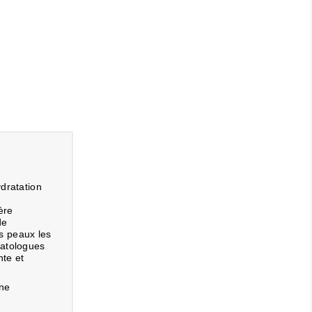
dratation
ère
de
es peaux les
matologues
nte et
ine