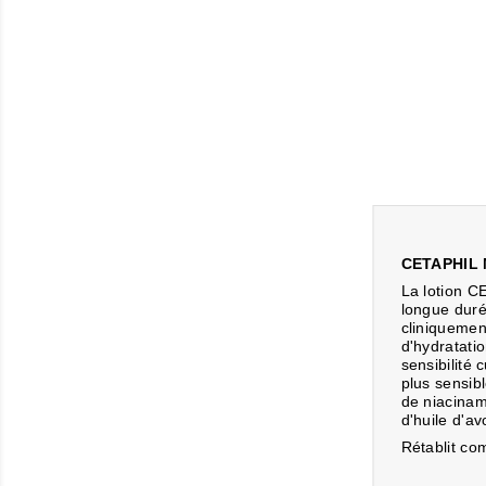
CETAPHIL 
La lotion C
longue duré
cliniquemen
d'hydratati
sensibilité
plus sensib
de niacinam
d'huile d'av
Rétablit co