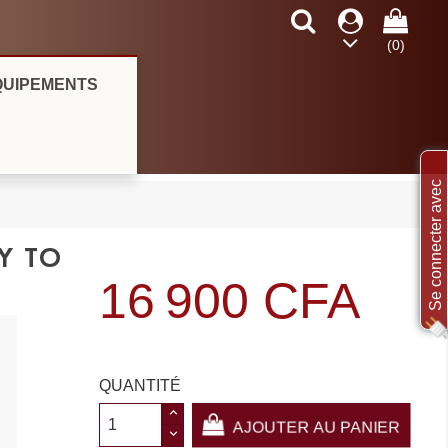
×
×
×
(0)
hoo
QUIPEMENTS
n
Se connecter avec
s
Y TO
16 900 CFA
QUANTITÉ
AJOUTER AU PANIER