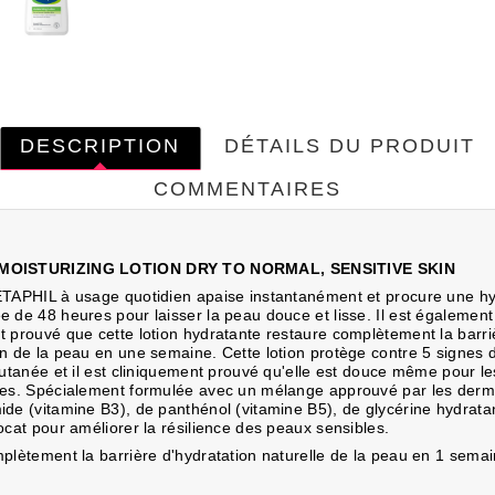
DESCRIPTION
DÉTAILS DU PRODUIT
COMMENTAIRES
MOISTURIZING LOTION DRY TO NORMAL, SENSITIVE SKIN
ETAPHIL à usage quotidien apaise instantanément et procure une hy
e de 48 heures pour laisser la peau douce et lisse. Il est également
t prouvé que cette lotion hydratante restaure complètement la barri
on de la peau en une semaine. Cette lotion protège contre 5 signes 
 cutanée et il est cliniquement prouvé qu'elle est douce même pour l
les. Spécialement formulée avec un mélange approuvé par les der
ide (vitamine B3), de panthénol (vitamine B5), de glycérine hydrata
ocat pour améliorer la résilience des peaux sensibles.
mplètement la barrière d'hydratation naturelle de la peau en 1 sema