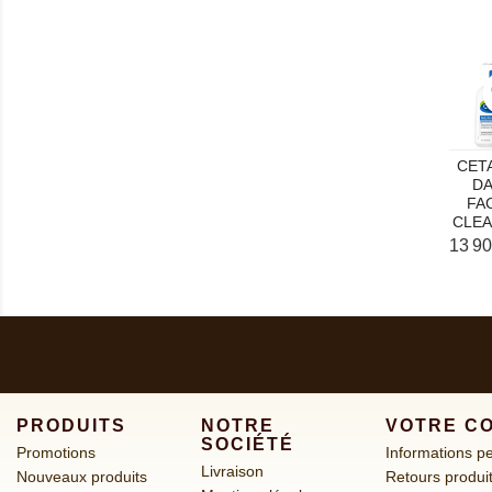
f
CET
DA
FA
CLE
Prix
13 9
PRODUITS
NOTRE
VOTRE C
SOCIÉTÉ
Promotions
Informations p
Livraison
Nouveaux produits
Retours produi