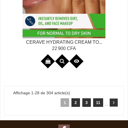
CERAVE HYDRATING CREAM TO...
Prix
22 900 CFA

Affichage 1-28 de 304 article(s)
1
2
3
11
…
Facebook