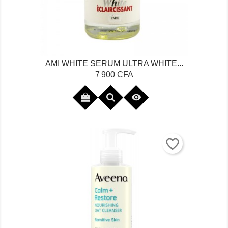
AMI WHITE SERUM ULTRA WHITE...
Prix
7 900 CFA

favorite_border