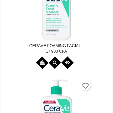
CERAVE FOAMING FACIAL...
Prix
17 900 CFA

favorite_border