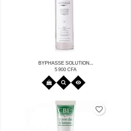
BYPHASSE SOLUTION...
Prix
5 900 CFA

favorite_border