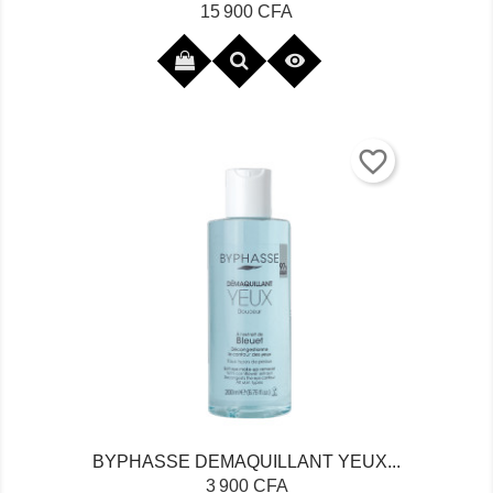
Prix
15 900 CFA

favorite_border
BYPHASSE DEMAQUILLANT YEUX...
Prix
3 900 CFA