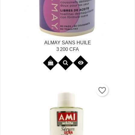
ALMAY SANS HUILE
Prix
3 200 CFA

favorite_border