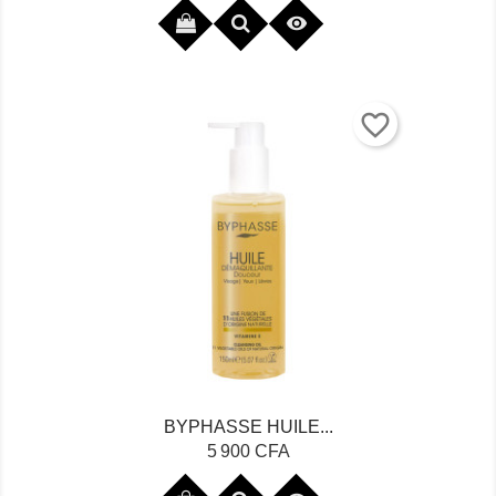

favorite_border
BYPHASSE HUILE...
Prix
5 900 CFA