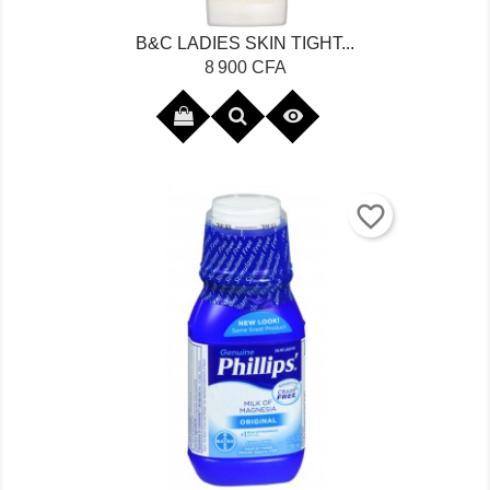
B&C LADIES SKIN TIGHT...
Prix
8 900 CFA

favorite_border