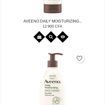
AVEENO DAILY MOISTURIZING...
Prix
12 900 CFA

favorite_border