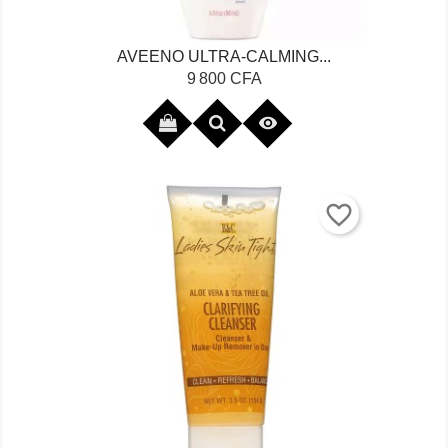
AVEENO ULTRA-CALMING...
Prix
9 800 CFA

favorite_border