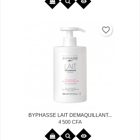

favorite_border
BYPHASSE LAIT DEMAQUILLANT...
Prix
4 500 CFA
