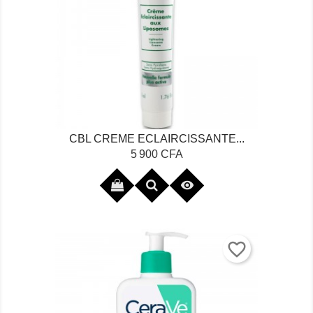
CBL CREME ECLAIRCISSANTE...
Prix
5 900 CFA

favorite_border