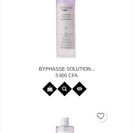
BYPHASSE SOLUTION...
Prix
5 900 CFA

favorite_border