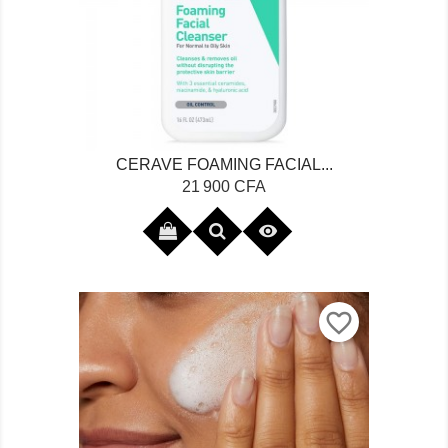
CERAVE FOAMING FACIAL...
Prix
21 900 CFA

favorite_border