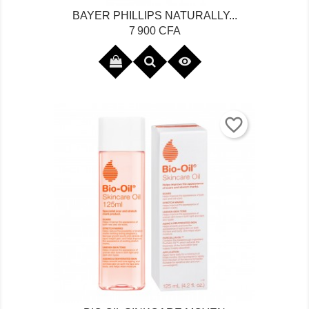
BAYER PHILLIPS NATURALLY...
Prix
7 900 CFA

favorite_border