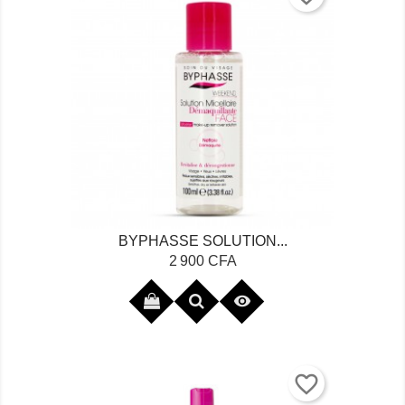
BYPHASSE SOLUTION...
Prix
2 900 CFA

favorite_border