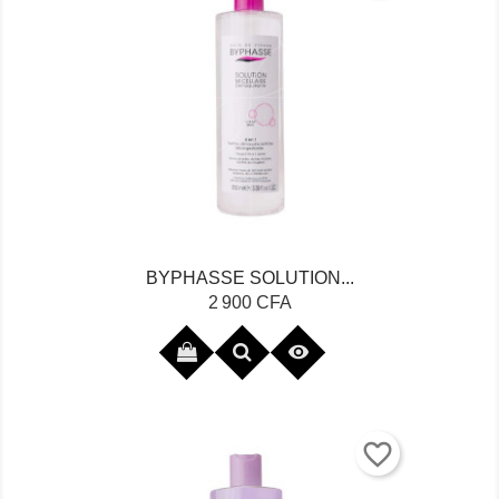
BYPHASSE SOLUTION...
Prix
2 900 CFA

favorite_border