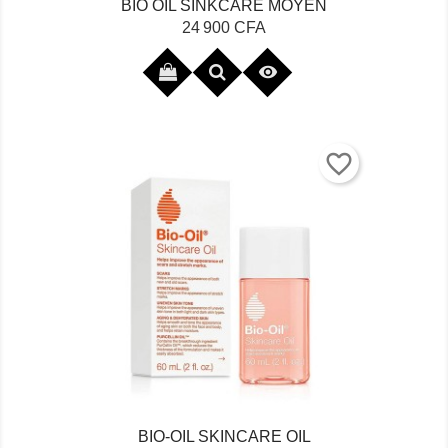
BIO OIL SINKCARE MOYEN
Prix
24 900 CFA

favorite_border
BIO-OIL SKINCARE OIL