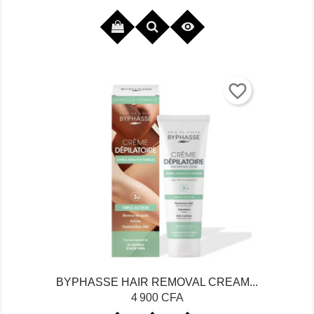

favorite_border
BYPHASSE HAIR REMOVAL CREAM...
Prix
4 900 CFA