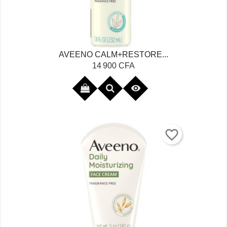
AVEENO CALM+RESTORE...
Prix
14 900 CFA

favorite_border