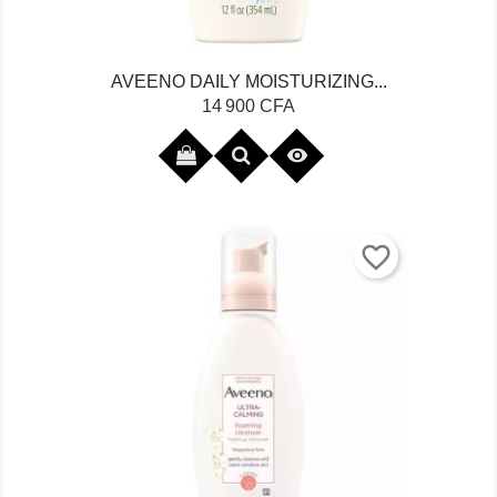
AVEENO DAILY MOISTURIZING...
Prix
14 900 CFA

favorite_border