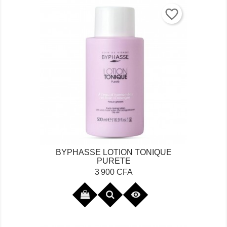
favorite_border
BYPHASSE LOTION TONIQUE
PURETE
Prix
3 900 CFA
