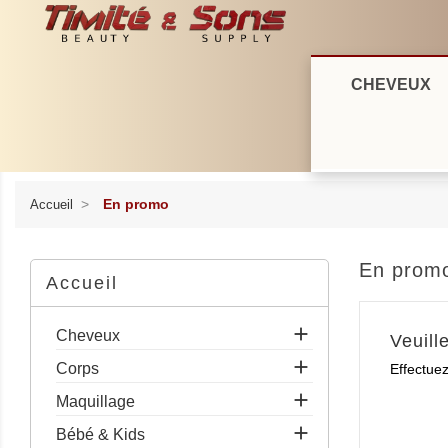
Conn
CHEVEUX
En promo
Accueil
En prom
Accueil

Cheveux
Veuill

Corps
Effectue

Maquillage

Bébé & Kids