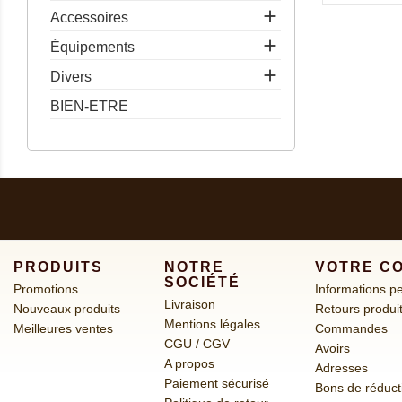

Accessoires

Équipements

Divers
BIEN-ETRE
PRODUITS
NOTRE
VOTRE C
SOCIÉTÉ
Promotions
Informations p
Livraison
Nouveaux produits
Retours produi
Mentions légales
Meilleures ventes
Commandes
CGU / CGV
Avoirs
A propos
Adresses
Paiement sécurisé
Bons de réduct