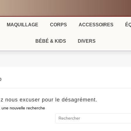
Connectez-vous en un click ! :
exion avec Facebook
Twitter
Google
Ya
MAQUILLAGE
CORPS
ACCESSOIRES
É
BÉBÉ & KIDS
DIVERS
o
ez nous excuser pour le désagrément.
z une nouvelle recherche