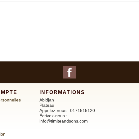
Facebook
OMPTE
INFORMATIONS
ersonnelles
Abidjan
Plateau
t
Appelez-nous :
0171515120
Écrivez-nous :
info@timiteandsons.com
ion