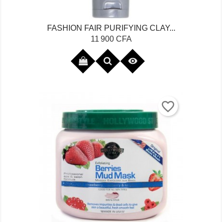
FASHION FAIR PURIFYING CLAY...
Prix
11 900 CFA

favorite_border