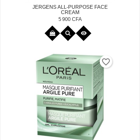
JERGENS ALL-PURPOSE FACE
CREAM
Prix
5 900 CFA

favorite_border