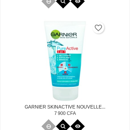

favorite_border
GARNIER SKINACTIVE NOUVELLE...
Prix
7 900 CFA
