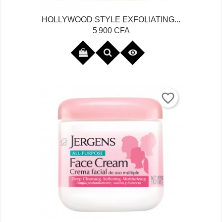
HOLLYWOOD STYLE EXFOLIATING...
Prix
5 900 CFA

favorite_border