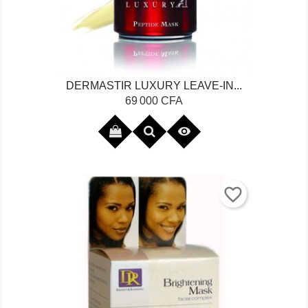
DERMASTIR LUXURY LEAVE-IN...
Prix
69 000 CFA

favorite_border