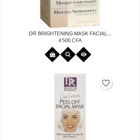
DR BRIGHTENING MASK FACIAL...
Prix
4 500 CFA

favorite_border