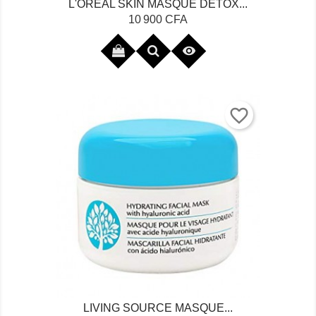
L'OREAL SKIN MASQUE DETOX...
Prix
10 900 CFA

favorite_border
LIVING SOURCE MASQUE...