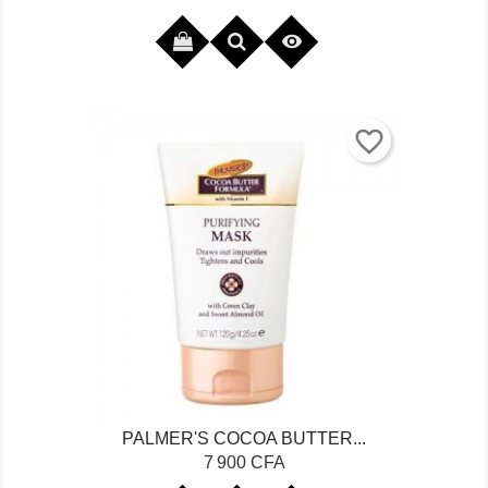

favorite_border
PALMER'S COCOA BUTTER...
Prix
7 900 CFA