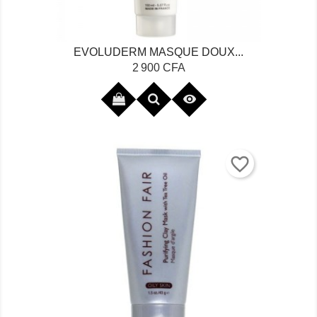
EVOLUDERM MASQUE DOUX...
Prix
2 900 CFA

favorite_border