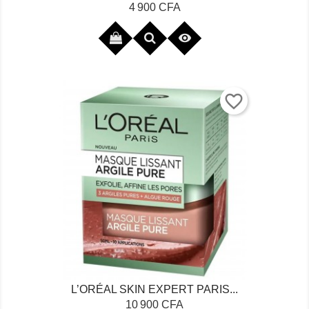
Prix
4 900 CFA

favorite_border
L’ORÉAL SKIN EXPERT PARIS...
Prix
10 900 CFA