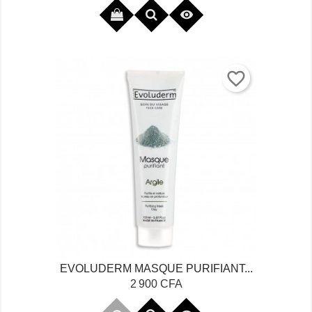

favorite_border
EVOLUDERM MASQUE PURIFIANT...
Prix
2 900 CFA