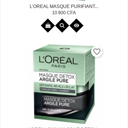
L'OREAL MASQUE PURIFIANT...
Prix
10 900 CFA

favorite_border