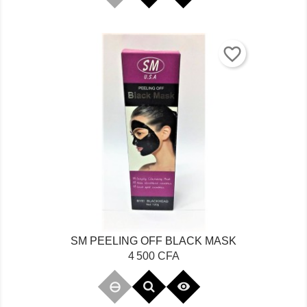
favorite_border
SM PEELING OFF BLACK MASK
Prix
4 500 CFA
