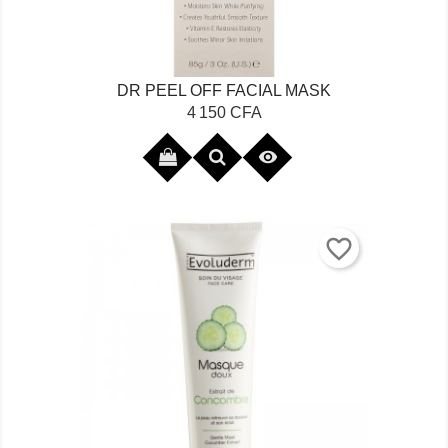
DR PEEL OFF FACIAL MASK
Prix
4 150 CFA

favorite_border