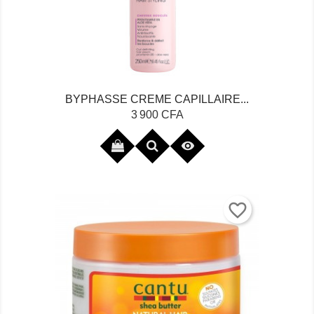
BYPHASSE CREME CAPILLAIRE...
Prix
3 900 CFA

favorite_border