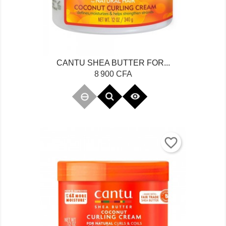
CANTU SHEA BUTTER FOR...
Prix
8 900 CFA

favorite_border