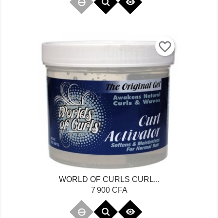

favorite_border
WORLD OF CURLS CURL...
Prix
7 900 CFA
