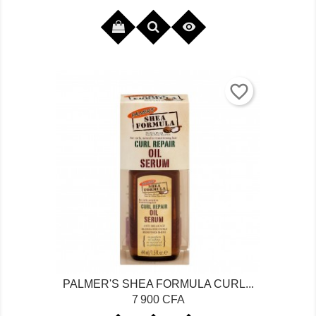

favorite_border
PALMER'S SHEA FORMULA CURL...
Prix
7 900 CFA