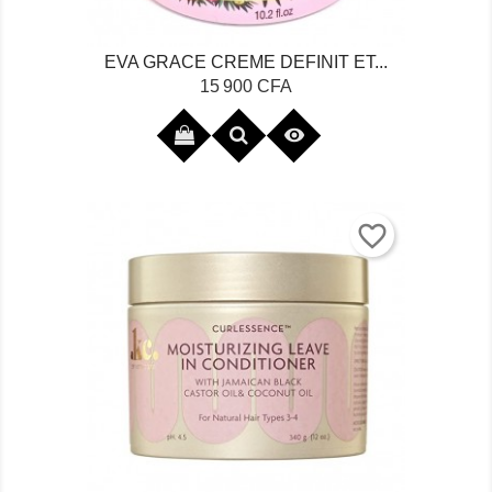
EVA GRACE CREME DEFINIT ET...
Prix
15 900 CFA

favorite_border