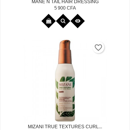
MANE N TAIL HAIR DRESSING
Prix
5 900 CFA

favorite_border
MIZANI TRUE TEXTURES CURL...