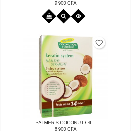
Prix
9 900 CFA

favorite_border
PALMER'S COCONUT OIL...
Prix
8 900 CFA