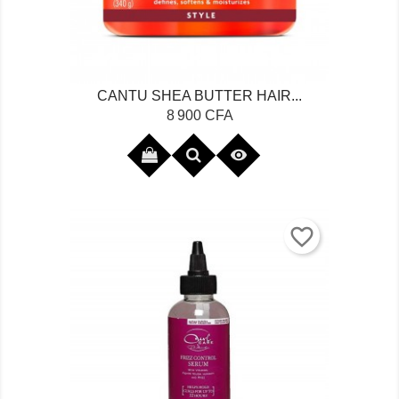
CANTU SHEA BUTTER HAIR...
Prix
8 900 CFA

favorite_border