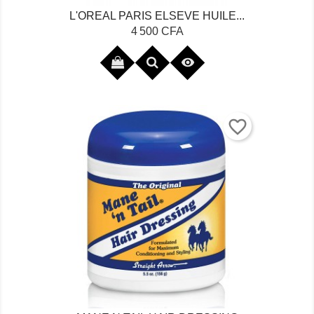
L'OREAL PARIS ELSEVE HUILE...
Prix
4 500 CFA

favorite_border