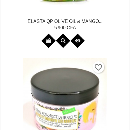
ELASTA QP OLIVE OIL & MANGO...
Prix
5 900 CFA

favorite_border