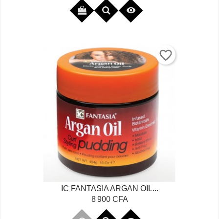

favorite_border
IC FANTASIA ARGAN OIL...
Prix
8 900 CFA