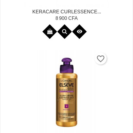
KERACARE CURLESSENCE...
Prix
8 900 CFA

favorite_border