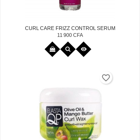
CURL CARE FRIZZ CONTROL SERUM
Prix
11 900 CFA

favorite_border