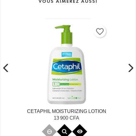
VOUS AIMEREZ AUSSI
favorite_border
CETAPHIL MOISTURIZING LOTION
Prix
13 900 CFA
