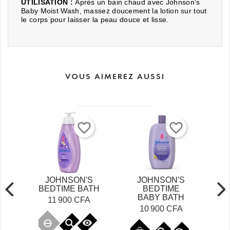
UTILISATION :
Après un bain chaud avec Johnson's
Baby Moist Wash, massez doucement la lotion sur tout
le corps pour laisser la peau douce et lisse.
VOUS AIMEREZ AUSSI
favorite_border
favorite_border
JOHNSON'S
JOHNSON'S
JOHNS
BEDTIME
BABY
BA
BABY BATH
POWDER
POWDE
SILKY...
Prix
Prix
10 900 CFA
5 900
Prix
8 300 CFA